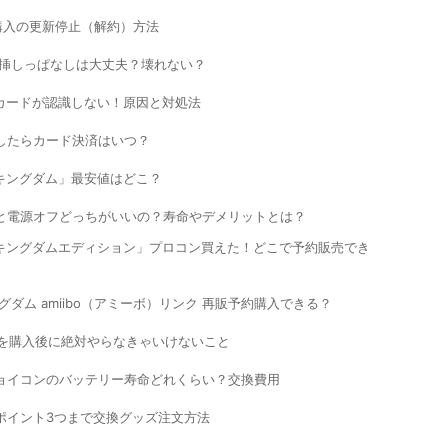
 自動継続購入の更新停止（解約）方法
に挿しっぱなしは大丈夫？壊れない？
Dカードが認識しない！原因と対処法
したらカード決済はいつ？
 キングダム」最安値はどこ？
と電源オフどっちがいいの？寿命やデメリットとは？
 キングダムエディション」プロコン買えた！どこで予約販売でき
ダム amiibo（アミーボ）リンク 再販予約購入できる？
ルを購入後に絶対やらなきゃいけないこと
ョイコンのバッテリー寿命どれくらい？交換費用
ポイント3つまで交換グッズ注文方法