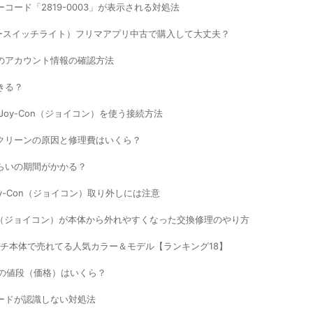
ード「2819-0003」が表示される対処法
（ニンテンドースイッチライト）フリマアプリ中古で購入して大丈夫？
ー設定のアカウント情報の確認方法
きる？
Joy-Con（ジョイコン）を使う接続方法
クリーンの原因と修理費はいくら？
どれくらいの期間がかかる？
y-Con（ジョイコン）取り外しには注意
on（ジョイコン）が本体から外れやすくなった交換修理のやり方
ッチ本体で売れてる人気カラー＆モデル【ランキング18】
理の値段（価格）はいくら？
ードが認識しない対処法