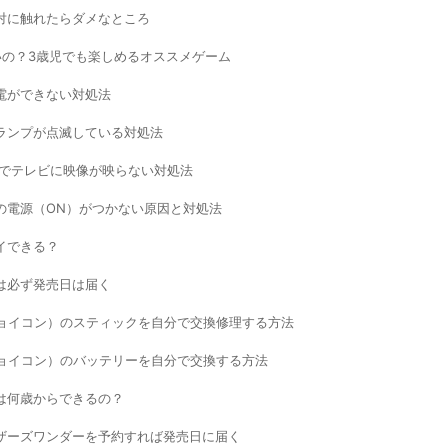
対に触れたらダメなところ
いの？3歳児でも楽しめるオススメゲーム
電ができない対処法
ランプが点滅している対処法
ドでテレビに映像が映らない対処法
チ本体の電源（ON）がつかない原因と対処法
イできる？
は必ず発売日は届く
-Con（ジョイコン）のスティックを自分で交換修理する方法
-Con（ジョイコン）のバッテリーを自分で交換する方法
は何歳からできるの？
ザーズワンダーを予約すれば発売日に届く