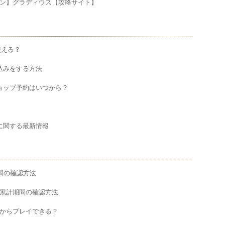
eファミコン】グラディウス【攻略サイト】
使える？
申し込みをする方法
ットショップ予約はいつから？
価格に関する最新情報
イ時間の確認方法
入期間と累計期間の確認方法
何歳からプレイできる？