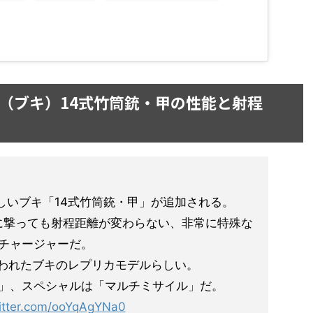
（ブキ）14式竹筒銃・甲の性能と射程
新しいブキ「14式竹筒銃・甲」が追加される。
に撃っても射程距離が変わらない、非常に特殊な
チャージャーだ。
使われたブキのレプリカモデルらしい。
」、スペシャルは「マルチミサイル」だ。
witter.com/ooYqAgYNa0