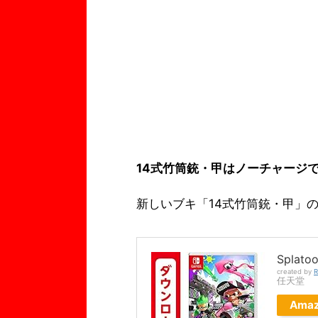
14式竹筒銃・甲はノーチャージ
新しいブキ「14式竹筒銃・甲」
Spla
created by
R
任天堂
Ama