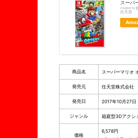
スーパー
created by
R
任天堂
Ama
商品名
スーパーマリオ 
発売元
任天堂株式会社
発売日
2017年10月27
ジャンル
箱庭型3Dアクシ
6,578円
価格