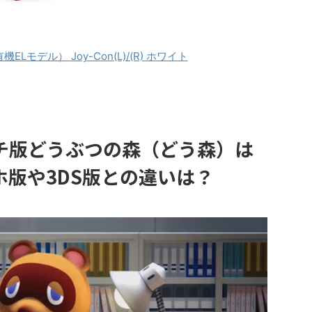
（有機ELモデル） Joy-Con(L)/(R) ホワイト
チ版どうぶつの森（どう森）は
版や3DS版との違いは？